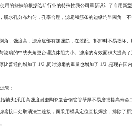
使用的些缺陷根据选矿行业的特殊性我公司重新设计了专用新型
滑，脱水孔分布均匀，孔率合理，滤扇和筋条的边缘均呈圆角，不
有倒角，强度高，滤扇底部有加强筋，在装配、拆卸时不易损坏、
向与滤扇的中线夹角更台理流体阻力小。滤扇的有效面积大提高
壁厚比普通的增加了 1/3 ,同时滤扇的重量也增加了 1/3 ,是
滤管：
(包括轴头)采用高强度耐磨陶瓷复合钢管管壁厚不易磨损提高寿命
与滤扇接口处取消法兰连接，而采用模具定位直接焊接，排除了
。