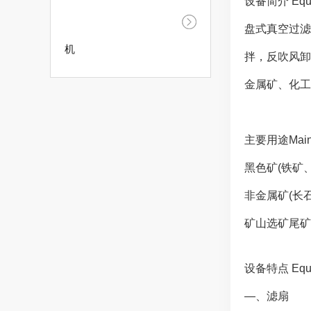
设备简介 Equip
盘式真空过滤
机
拌，反吹风卸
金属矿、化工
主要用途Main 
黑色矿(铁矿
非金属矿(长
矿山选矿尾矿
设备特点 Equipm
—、滤扇