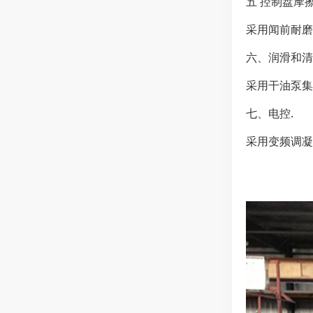
五 控制盘摩擦
采用闻前耐磨
六、润滑和清
采用干油泵
七、电控.
采用变频调凝