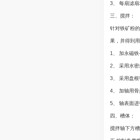
3、 每扇滤
三、搅拌：
针对铁矿粉的
果，并得到用
1、 加永磁
2、 采用水
3、 采用盘
4、 加轴用
5、 轴表面
四、槽体：
搅拌轴下方槽