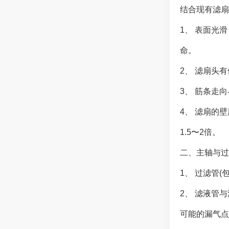
结合现有滤扇
1、 表面光
命。
2、 滤扇头
3、 筋条走
4、 滤扇的
1.5〜2倍。
二、主轴与过
1、 过滤管
2、 滤液管
可能的漏气点