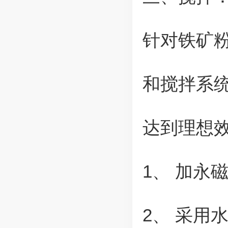
针对铁矿
和搅拌系
达到理想
1、 加永
2、 采用