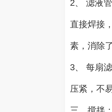
2、 滤液
直接焊接
素，消除
3、 每扇
压紧，不
三、搅拌