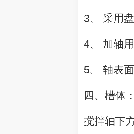
3、 采用
4、 加轴
5、 轴表
四、槽体
搅拌轴下