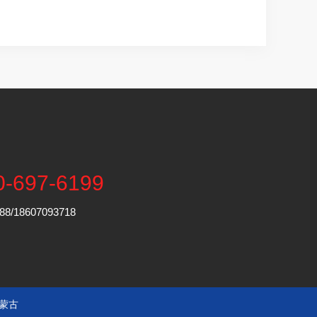
0-697-6199
/18607093718
蒙古