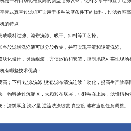
机是一种自动化程度高的新型过滤设备，使料浆水平布置于过滤
平带式真空过滤机可适用于多种浓度条件下的物料，过滤效率高
机的特点：
完成喂料过滤、滤饼洗涤、吸干、卸料等工艺操。
和各段滤饼洗涤液可以分段收集，并可实现平流和逆流洗涤。
模块化设计，灵活组装，方便运输和安装，控制系统可实现现场
机有哪些技术优势：
度高；下料.过滤.洗涤.脱渣.滤布清洗连续自动化，提高生产效
快；物料通过沉淀区，大颗粒在底层，小颗粒在上层，滤饼结构
便；滤饼厚度.洗水量.逆流洗涤级数.真空度.滤布速度任意调整。