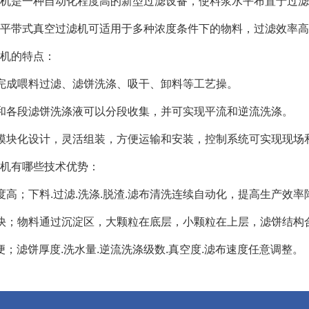
机是一种自动化程度高的新型过滤设备，使料浆水平布置于过滤
平带式真空过滤机可适用于多种浓度条件下的物料，过滤效率高
机的特点：
完成喂料过滤、滤饼洗涤、吸干、卸料等工艺操。
和各段滤饼洗涤液可以分段收集，并可实现平流和逆流洗涤。
模块化设计，灵活组装，方便运输和安装，控制系统可实现现场
机有哪些技术优势：
度高；下料.过滤.洗涤.脱渣.滤布清洗连续自动化，提高生产效
快；物料通过沉淀区，大颗粒在底层，小颗粒在上层，滤饼结构
便；滤饼厚度.洗水量.逆流洗涤级数.真空度.滤布速度任意调整。